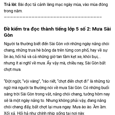
Trả lời:
Bài đọc tả cảnh làng mạc ngày mùa, vào mùa đông
trong năm.
———————————————————————————————–
Đề kiểm tra đọc thành tiếng lớp 5 số 2: Mưa Sài
Gòn
Người ta thường biết đến Sài Gòn với những ngày nắng chói
chang, những trưa hè bỏng da trên từng con phố, hay về sự
ồn ào, hối hả và cả những giờ tan tầm kẹt xe, khói bụi,…
nhưng ít ai nghĩ về mưa. Ấy vậy mà, chiều nay, Sài Gòn bất
chợt mưa.
“Đột ngột, “vội vàng”, “ráo riết, “chợt đến chợt đi” là những từ
ngữ mà người ta thường nói về mưa Sài Gòn. Có những buổi
sáng trời Sài Gòn trong vắt, nắng chói chang, tưởng hôm nay
sẽ là một ngày nắng to. Nhưng không phải vậy, đang nắng
chói chang đấy, bất chợt lại mưa ngay. Mưa ào ào. Ầm ầm.
Xối xả. Hối hả như chính nhịp sống tại nơi này.