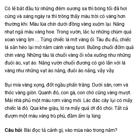
Có lẽ bắt đầu từ những đêm sương sa thì bóng tối đã hơi
cứng và sáng ngày ra thì trông thấy màu trời có vàng hơn
thường khi. Màu lúa chín dưới đồng vàng xuộm lại. Nắng
nhạt ngả màu vàng hoe. Trong vườn, lắc lư những chùm quả
xoan vàng lịm …. Từng chiếc lá mít vàng ối. Tàu đu đủ, chiếc
lá sắn héo lại mở năm cánh vàng tươi. Buồng chuối đốm quả
chín vàng. Những tàu lá chuối vàng ối xõa xuống như những
đuôi áo, vạt áo. Nắng vườn chuối đương có gió lẫn với lá
vàng như những vạt áo nắng, đuôi áo nắng, vẫy vẫy.
Bụi mía vàng xọng, đốt ngầu phấn trắng. Dưới sân, rơm và
thóc vàng giòn. Quanh đó, con gà, con chó cũng vàng mượt.
Mái nhà phủ một màu rơm vàng mới. Lác đác cây lụi có mấy
chiếc lá đỏ. Qua khe giậu, ló ra mấy quả ớt đỏ chói. Tất cả
đượm một màu vàng trù phú, đầm ấm lạ lùng.
Câu hỏi
: Bài đọc tả cảnh gì, vào mùa nào trong năm?