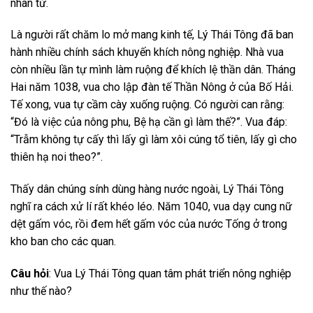
nhân từ.
Là người rất chăm lo mở mang kinh tế, Lý Thái Tông đã ban
hành nhiều chính sách khuyến khích nông nghiệp. Nhà vua
còn nhiều lần tự mình làm ruộng để khích lệ thần dân. Tháng
Hai năm 1038, vua cho lập đàn tế Thần Nông ở của Bố Hải.
Tế xong, vua tự cầm cày xuống ruộng. Có người can rằng:
“Đó là việc của nông phu, Bệ hạ cần gì làm thế?”. Vua đáp:
“Trẫm không tự cấy thì lấy gì làm xôi cúng tổ tiên, lấy gì cho
thiên hạ noi theo?”.
Thấy dân chúng sính dùng hàng nước ngoài, Lý Thái Tông
nghĩ ra cách xử lí rất khéo léo. Năm 1040, vua dạy cung nữ
dệt gấm vóc, rồi đem hết gấm vóc của nước Tống ở trong
kho ban cho các quan.
Câu hỏi
: Vua Lý Thái Tông quan tâm phát triển nông nghiệp
như thế nào?