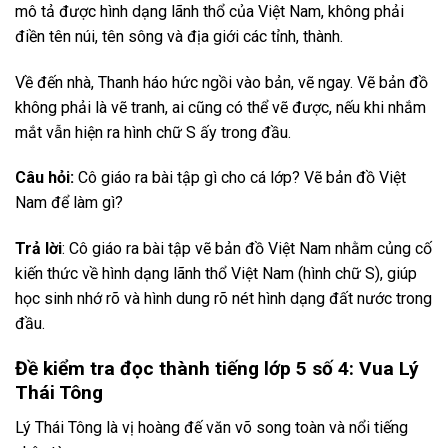
mô tả được hình dạng lãnh thổ của Việt Nam, không phải
điền tên núi, tên sông và địa giới các tỉnh, thành.
Về đến nhà, Thanh háo hức ngồi vào bản, vẽ ngay. Vẽ bản đồ
không phải là vẽ tranh, ai cũng có thể vẽ được, nếu khi nhắm
mắt vẫn hiện ra hình chữ S ấy trong đầu.
Câu hỏi:
Cô giáo ra bài tập gì cho cá lớp? Vẽ bản đồ Việt
Nam để làm gì?
Trả lời
: Cô giáo ra bài tập vẽ bản đồ Việt Nam nhằm củng cố
kiến thức về hình dạng lãnh thổ Việt Nam (hình chữ S), giúp
học sinh nhớ rõ và hình dung rõ nét hình dạng đất nước trong
đầu.
Đề kiểm tra đọc thành tiếng lớp 5 số 4: Vua Lý
Thái Tông
Lý Thái Tông là vị hoàng đế văn võ song toàn và nổi tiếng