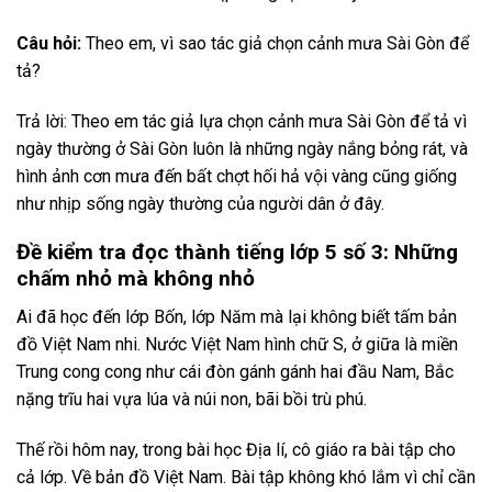
Câu hỏi:
Theo em, vì sao tác giả chọn cảnh mưa Sài Gòn để
tả?
Trả lời: Theo em tác giả lựa chọn cảnh mưa Sài Gòn để tả vì
ngày thường ở Sài Gòn luôn là những ngày nắng bỏng rát, và
hình ảnh cơn mưa đến bất chợt hối hả vội vàng cũng giống
như nhịp sống ngày thường của người dân ở đây.
Đề kiểm tra đọc thành tiếng lớp 5 số 3: Những
chấm nhỏ mà không nhỏ
Ai đã học đến lớp Bốn, lớp Năm mà lại không biết tấm bản
đồ Việt Nam nhi. Nước Việt Nam hình chữ S, ở giữa là miền
Trung cong cong như cái đòn gánh gánh hai đầu Nam, Bắc
nặng trĩu hai vựa lúa và núi non, bãi bồi trù phú.
Thế rồi hôm nay, trong bài học Địa lí, cô giáo ra bài tập cho
cả lớp. Về bản đồ Việt Nam. Bài tập không khó lắm vì chỉ cần